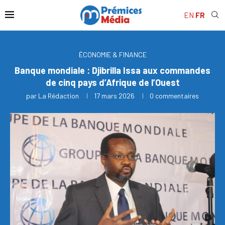
EN
FR
ÉCONOMIE & FINANCE
Banque mondiale : Djibrilla Issa aux commandes
de cinq pays d’Afrique de l’Ouest
par
La Rédaction
17 mars 2026
0 commentaires