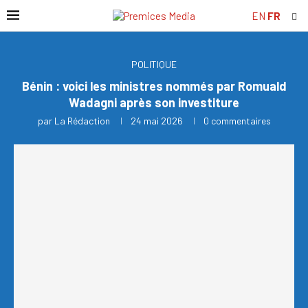
EN
FR
POLITIQUE
Bénin : voici les ministres nommés par Romuald
Wadagni après son investiture
par
La Rédaction
24 mai 2026
0 commentaires