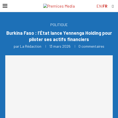
EN
FR
POLITIQUE
Burkina Faso : l’État lance Yennenga Holding pour
piloter ses actifs financiers
par
La Rédaction
13 mars 2026
0 commentaires