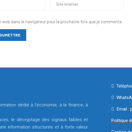
e web dans le navigateur pour la prochaine fois que je commente.
Télépho
WhatsAp
rmation dédié à l’économie, à la finance, à
Email :
ces, le décryptage des signaux faibles et
Politique d
e information structurée et à forte valeur
Gestion d