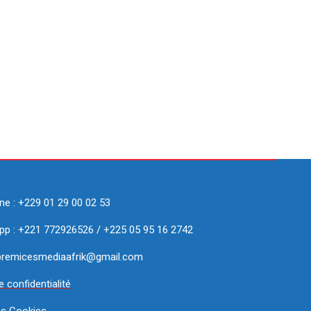
ne : +229 01 29 00 02 53
p : +221 772926526 / +225 05 95 16 2742
 premicesmediaafrik@gmail.com
e confidentialité
es Cookies