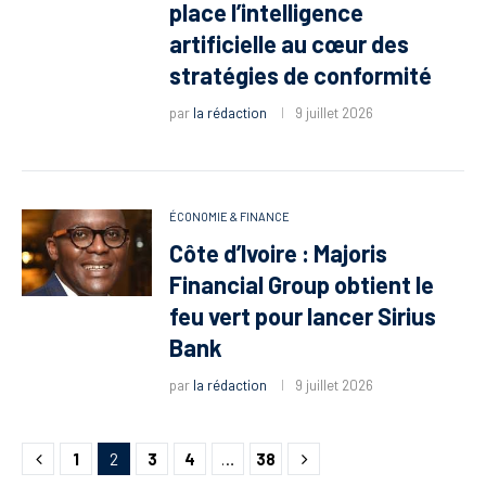
place l’intelligence
artificielle au cœur des
stratégies de conformité
par
la rédaction
9 juillet 2026
ÉCONOMIE & FINANCE
Côte d’Ivoire : Majoris
Financial Group obtient le
feu vert pour lancer Sirius
Bank
par
la rédaction
9 juillet 2026
1
2
3
4
…
38