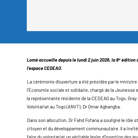
Lomé accueille depuis le lundi 2 juin 2026, la 8ᵉ éditi
l’espace CEDEAO.
La cérémonie d’ouverture a été présidée par le ministr
l’Économie sociale et solidaire, chargé de la Jeunesse
la représentante résidente de la CEDEAO au Togo, Gray D
Volontariat au Togo (ANVT), Dr Omar Agbangba.
Dans son allocution, Dr Fahd Fofana a souligné le rôle 
citoyen et du développement communautaire. Il a invité l
faire du volontariat un véritable levier d’insertion des j