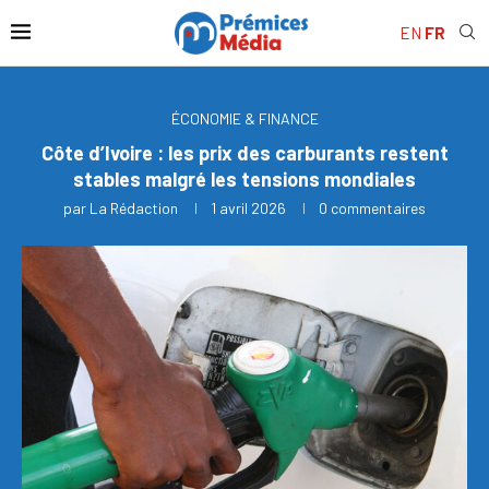
EN
FR
ÉCONOMIE & FINANCE
Côte d’Ivoire : les prix des carburants restent
stables malgré les tensions mondiales
par
La Rédaction
1 avril 2026
0 commentaires