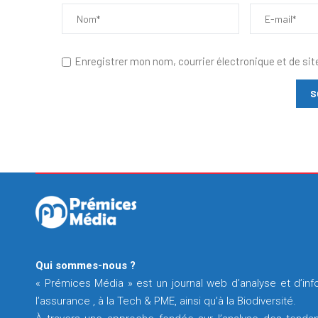
Enregistrer mon nom, courrier électronique et de sit
Qui sommes-nous ?
« Prémices Média » est un journal web d’analyse et d’info
l’assurance , à la Tech & PME, ainsi qu’à la Biodiversité.