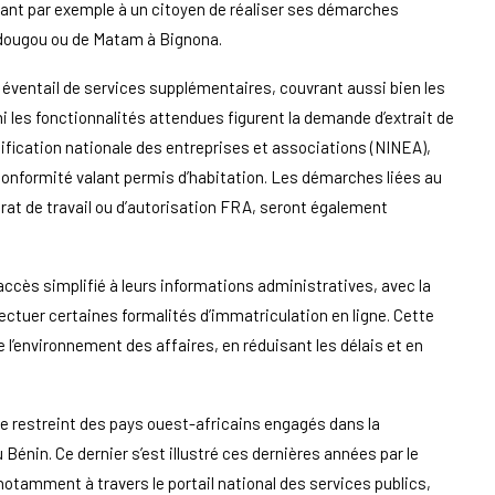
ant par exemple à un citoyen de réaliser ses démarches
édougou ou de Matam à Bignona.
ge éventail de services supplémentaires, couvrant aussi bien les
i les fonctionnalités attendues figurent la demande d’extrait de
ification nationale des entreprises et associations (NINEA),
 conformité valant permis d’habitation. Les démarches liées au
trat de travail ou d’autorisation FRA, seront également
 accès simplifié à leurs informations administratives, avec la
ectuer certaines formalités d’immatriculation en ligne. Cette
 l’environnement des affaires, en réduisant les délais et en
ore restreint des pays ouest-africains engagés dans la
 Bénin. Ce dernier s’est illustré ces dernières années par le
tamment à travers le portail national des services publics,