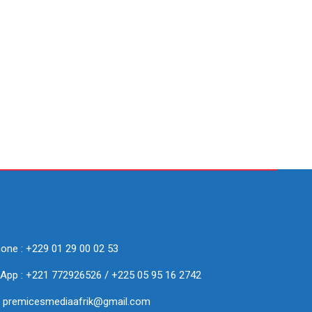
one : +229 01 29 00 02 53
App : +221 772926526 / +225 05 95 16 2742
 : premicesmediaafrik@gmail.com