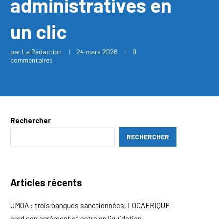
administratives en
un clic
par
La Rédaction
24 mars 2026
0
commentaires
Rechercher
RECHERCHER
Articles récents
UMOA : trois banques sanctionnées, LOCAFRIQUE
perd son agrément et entre en liquidation