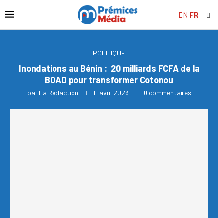
EN
FR
POLITIQUE
Inondations au Bénin : 20 milliards FCFA de la
BOAD pour transformer Cotonou
par
La Rédaction
11 avril 2026
0 commentaires