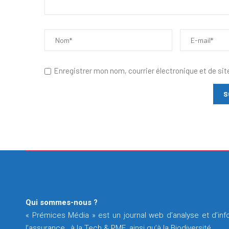
Enregistrer mon nom, courrier électronique et de sit
Qui sommes-nous ?
« Prémices Média » est un journal web d’analyse et d’info
l’assurance , à la Tech & PME, ainsi qu’à la Biodiversité.