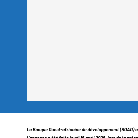
La Banque Ouest-africaine de développement (BOAD) a of
L’annonce a été faite jeudi 16 avril 2026, lors de la prés