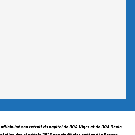
ficialisé son retrait du capital de BOA Niger et de BOA Bénin.
entation des résultats 2025 des six filiales cotées à la Bourse