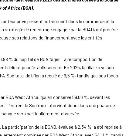
 of Africa (BOA).
x, acteur privé présent notamment dans le commerce et la
 la stratégie de recentrage engagée par la BOAD, qui précise
 cause ses relations de financement avec les entités
6,88 % du capital de BOA Niger. La recomposition de
nt délicat pour l’établissement. En 2025, la filiale a vu son
FA. Son total de bilan a reculé de 9,5 %, tandis que ses fonds
 par BOA West Africa, qui en conserve 59,06 %, devant les
res. L’entrée de Sonimex intervient donc dans une phase de
la banque sera particulièrement observée.
. La participation de la BOAD, évaluée à 2,34 %, a été reprise à
re largement dominée par BOA West Africa, avec 54,11 %, tandis