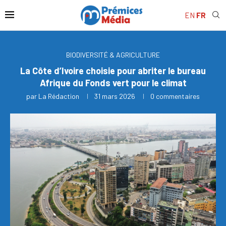
EN
FR
BIODIVERSITÉ & AGRICULTURE
La Côte d’Ivoire choisie pour abriter le bureau
Afrique du Fonds vert pour le climat
par
La Rédaction
31 mars 2026
0 commentaires