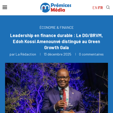
EN
FR
ÉCONOMIE & FINANCE
Leadership en finance durable : Le DG/BRVM,
Edoh Kossi Amenounvé distingué au Green
Growth Gala
par
La Rédaction
13 décembre 2025
0 commentaires