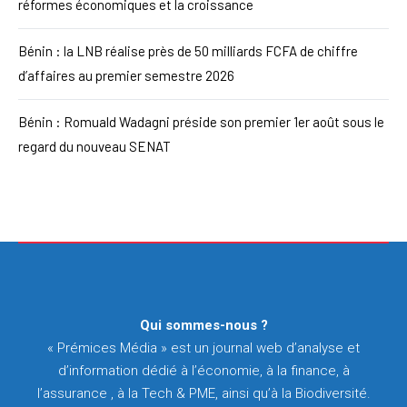
réformes économiques et la croissance
Bénin : la LNB réalise près de 50 milliards FCFA de chiffre
d’affaires au premier semestre 2026
Bénin : Romuald Wadagni préside son premier 1er août sous le
regard du nouveau SENAT
Qui sommes-nous ?
« Prémices Média » est un journal web d’analyse et
d’information dédié à l’économie, à la finance, à
l’assurance , à la Tech & PME, ainsi qu’à la Biodiversité.