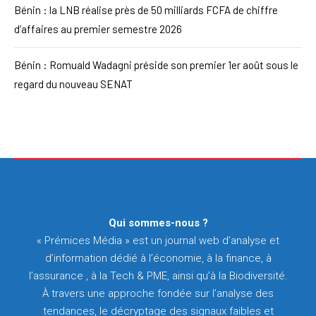
Bénin : la LNB réalise près de 50 milliards FCFA de chiffre
d’affaires au premier semestre 2026
Bénin : Romuald Wadagni préside son premier 1er août sous le
regard du nouveau SENAT
Qui sommes-nous ?
« Prémices Média » est un journal web d’analyse et
d’information dédié à l’économie, à la finance, à
l’assurance , à la Tech & PME, ainsi qu’à la Biodiversité.
À travers une approche fondée sur l’analyse des
tendances, le décryptage des signaux faibles et