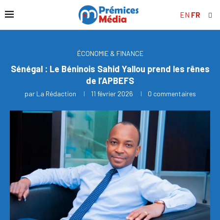
EN
FR
ÉCONOMIE & FINANCE
Sénégal : Le Béninois Sahid Yallou prend les rênes
de l’APBEFS
par
La Rédaction
11 février 2026
0 commentaires