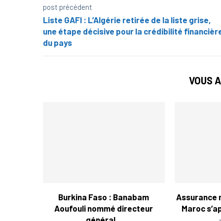
post précédent
Liste GAFI : L’Algérie retirée de la liste grise,
une étape décisive pour la crédibilité financièr
du pays
VOUS A
Burkina Faso : Banabam
Assurance 
Aoufouli nommé directeur
Maroc s’ap
général...