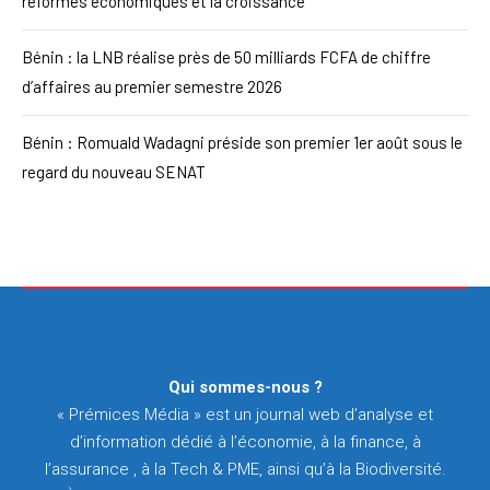
réformes économiques et la croissance
Bénin : la LNB réalise près de 50 milliards FCFA de chiffre
d’affaires au premier semestre 2026
Bénin : Romuald Wadagni préside son premier 1er août sous le
regard du nouveau SENAT
Qui sommes-nous ?
« Prémices Média » est un journal web d’analyse et
d’information dédié à l’économie, à la finance, à
l’assurance , à la Tech & PME, ainsi qu’à la Biodiversité.