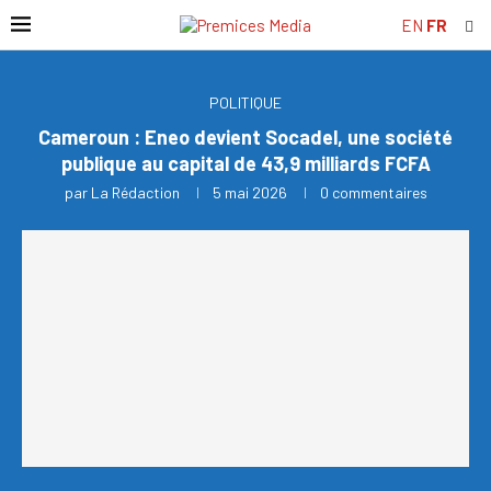
EN
FR
POLITIQUE
Cameroun : Eneo devient Socadel, une société
publique au capital de 43,9 milliards FCFA
par
La Rédaction
5 mai 2026
0 commentaires