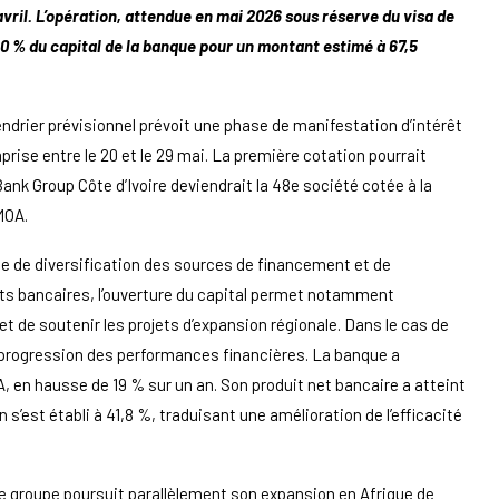
vril. L’opération, attendue en mai 2026 sous réserve du visa de
20 % du capital de la banque pour un montant estimé à 67,5
alendrier prévisionnel prévoit une phase de manifestation d’intérêt
prise entre le 20 et le 29 mai. La première cotation pourrait
 Bank Group Côte d’Ivoire deviendrait la 48e société cotée à la
MOA.
ie de diversification des sources de financement et de
ts bancaires, l’ouverture du capital permet notamment
t de soutenir les projets d’expansion régionale. Dans le cas de
e progression des performances financières. La banque a
A, en hausse de 19 % sur un an. Son produit net bancaire a atteint
n s’est établi à 41,8 %, traduisant une amélioration de l’efficacité
e groupe poursuit parallèlement son expansion en Afrique de