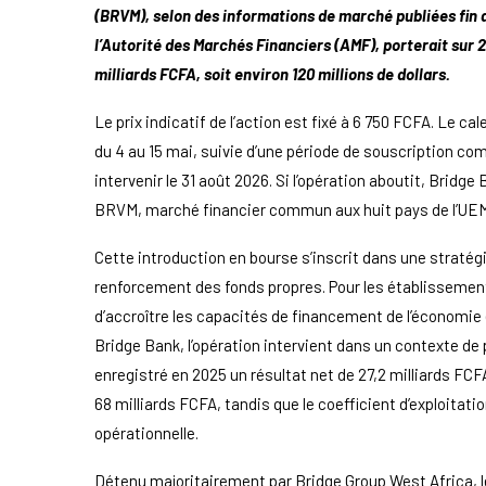
(BRVM), selon des informations de marché publiées fin a
l’Autorité des Marchés Financiers (AMF), porterait sur 
milliards FCFA, soit environ 120 millions de dollars.
Le prix indicatif de l’action est fixé à 6 750 FCFA. Le c
du 4 au 15 mai, suivie d’une période de souscription com
intervenir le 31 août 2026. Si l’opération aboutit, Bridge
BRVM, marché financier commun aux huit pays de l’UE
Cette introduction en bourse s’inscrit dans une stratég
renforcement des fonds propres. Pour les établissemen
d’accroître les capacités de financement de l’économie e
Bridge Bank, l’opération intervient dans un contexte d
enregistré en 2025 un résultat net de 27,2 milliards FCF
68 milliards FCFA, tandis que le coefficient d’exploitatio
opérationnelle.
Détenu majoritairement par Bridge Group West Africa, l