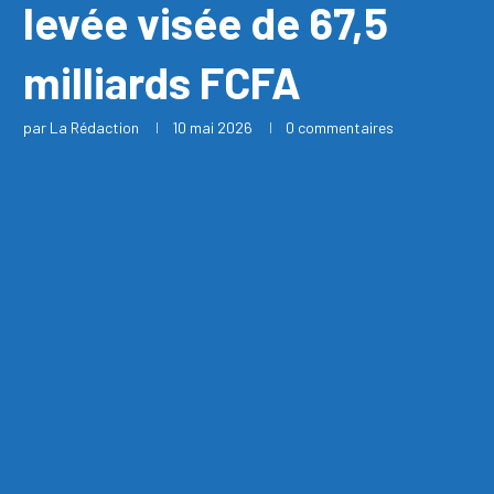
levée visée de 67,5
milliards FCFA
par
La Rédaction
10 mai 2026
0 commentaires