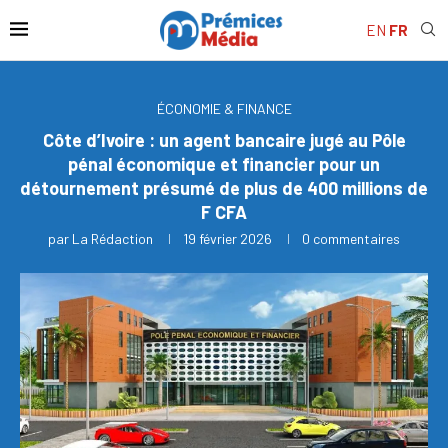
EN
FR
ÉCONOMIE & FINANCE
Côte d’Ivoire : un agent bancaire jugé au Pôle
pénal économique et financier pour un
détournement présumé de plus de 400 millions de
F CFA
par
La Rédaction
19 février 2026
0 commentaires