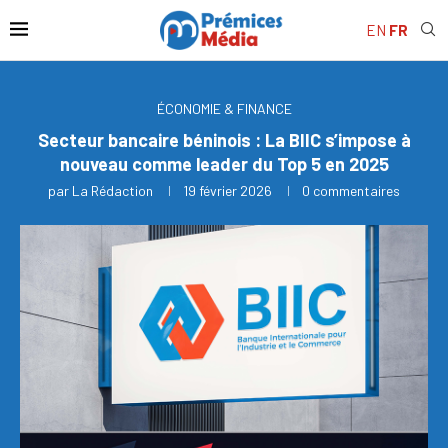
EN
FR
ÉCONOMIE & FINANCE
Secteur bancaire béninois : La BIIC s’impose à
nouveau comme leader du Top 5 en 2025
par
La Rédaction
19 février 2026
0 commentaires