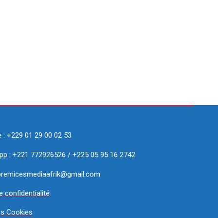
 : +229 01 29 00 02 53
p : +221 772926526 / +225 05 95 16 2742
 premicesmediaafrik@gmail.com
e confidentialité
es Cookies