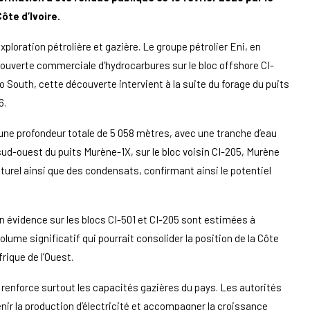
ôte d’Ivoire.
xploration pétrolière et gazière. Le groupe pétrolier Eni, en
ouverte commerciale d’hydrocarbures sur le bloc offshore CI-
o South, cette découverte intervient à la suite du forage du puits
6.
une profondeur totale de 5 058 mètres, avec une tranche d’eau
sud-ouest du puits Murène-1X, sur le bloc voisin CI-205, Murène
aturel ainsi que des condensats, confirmant ainsi le potentiel
n évidence sur les blocs CI-501 et CI-205 sont estimées à
volume significatif qui pourrait consolider la position de la Côte
rique de l’Ouest.
 renforce surtout les capacités gazières du pays. Les autorités
enir la production d’électricité et accompagner la croissance