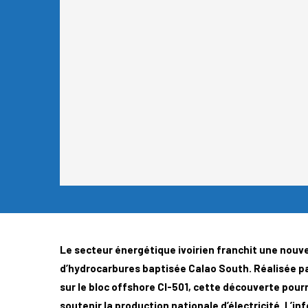
Le secteur énergétique ivoirien franchit une nouv
d’hydrocarbures baptisée Calao South. Réalisée par
sur le bloc offshore CI-501, cette découverte pour
soutenir la production nationale d’électricité. L’in