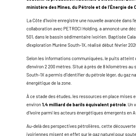
ministère des Mines, du Pétrole et de l’Énergie de C
La Côte d’Ivoire enregistre une nouvelle avancée dans l’e
collaboration avec PETROCI Holding, a annoncé une déc
501, dans le bassin sédimentaire ivoirien. Baptisée Cala
d’exploration Murène South-1X, réalisé début février 202
Selon les informations communiquées, le puits atteint 
d’environ 2 200 mètres. Situé à près de 8 kilomètres au 
South-1X a permis d’identifier du pétrole léger, du gaz n
énergétique de la zone.
À ce stade des études, les ressources en place mises e
environ
1,4 milliard de barils équivalent pétrole
. Un 
d’Ivoire parmi les acteurs énergétiques émergents en Af
Au-delà des perspectives pétrolières, cette découverte
ivoiriennes misent en effet sur le gaz naturel pour sout