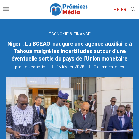
EN
FR
ÉCONOMIE & FINANCE
Niger : La BCEAO inaugure une agence auxiliaire à
Tahoua malgré les incertitudes autour d’une
éventuelle sortie du pays de l’Union monétaire
par
La Rédaction
16 février 2026
0 commentaires