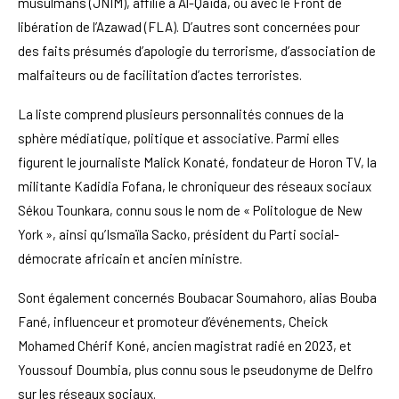
musulmans (JNIM), affilié à Al-Qaïda, ou avec le Front de
libération de l’Azawad (FLA). D’autres sont concernées pour
des faits présumés d’apologie du terrorisme, d’association de
malfaiteurs ou de facilitation d’actes terroristes.
La liste comprend plusieurs personnalités connues de la
sphère médiatique, politique et associative. Parmi elles
figurent le journaliste Malick Konaté, fondateur de Horon TV, la
militante Kadidia Fofana, le chroniqueur des réseaux sociaux
Sékou Tounkara, connu sous le nom de « Politologue de New
York », ainsi qu’Ismaïla Sacko, président du Parti social-
démocrate africain et ancien ministre.
Sont également concernés Boubacar Soumahoro, alias Bouba
Fané, influenceur et promoteur d’événements, Cheick
Mohamed Chérif Koné, ancien magistrat radié en 2023, et
Youssouf Doumbia, plus connu sous le pseudonyme de Delfro
sur les réseaux sociaux.