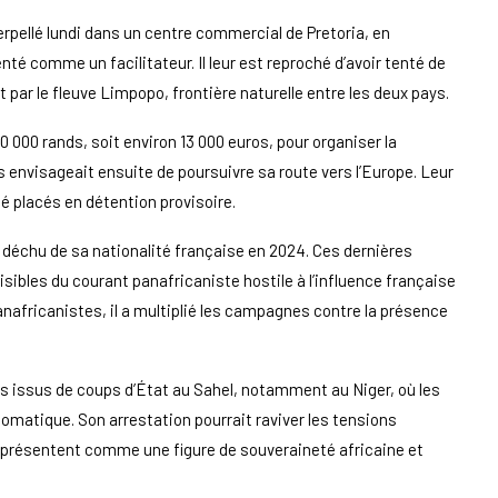
erpellé lundi dans un centre commercial de Pretoria, en
nté comme un facilitateur. Il leur est reproché d’avoir tenté de
 par le fleuve Limpopo, frontière naturelle entre les deux pays.
 000 rands, soit environ 13 000 euros, pour organiser la
ls envisageait ensuite de poursuivre sa route vers l’Europe. Leur
té placés en détention provisoire.
déchu de sa nationalité française en 2024. Ces dernières
isibles du courant panafricaniste hostile à l’influence française
anafricanistes, il a multiplié les campagnes contre la présence
es issus de coups d’État au Sahel, notamment au Niger, où les
lomatique. Son arrestation pourrait raviver les tensions
le présentent comme une figure de souveraineté africaine et