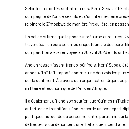
Selon les autorités sud-africaines, Kemi Seba a été int
compagnie de l’un de ses fils et d’un intermédiaire prése
rejoindre le Zimbabwe de manière irrégulière, en passant
La police affirme que le passeur présumé aurait reçu 250
traversée. Toujours selon les enquêteurs, le duo père-fi
comparution a été renvoyée au 20 avril 2026 et ils ont é
Ancien ressortissant franco-béninois, Kemi Seba a été 
années, il s’était imposé comme l’une des voix les plus v
sur le continent. À travers son organisation Urgences p
militaire et économique de Paris en Afrique.
Il a également affiché son soutien aux régimes militair
autorités de transition lui ont accordé un passeport dip
politiques autour de sa personne, entre partisans qui 
détracteurs qui dénoncent une rhétorique incendiaire.