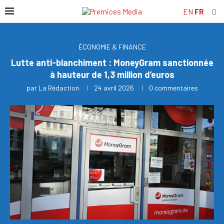
EN
FR
ÉCONOMIE & FINANCE
Lutte anti-blanchiment : MoneyGram sanctionnée
à hauteur de 1,3 million d’euros
par
La Rédaction
24 avril 2026
0 commentaires