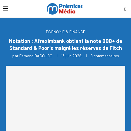
ÉCONOMIE & FINANCE
Notation : Afreximbank obtient la note BBB+ de
Standard & Poor’s malgré les réserves de Fitch
par
Fernand DAGOUDO
13 juin 2026
0 commentaires