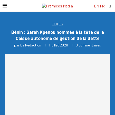
EN
FR
ÉLITES
Bénin : Sarah Kpenou nommée à la tête de la
Caisse autonome de gestion de la dette
par
La Rédaction
1 juillet 2026
0 commentaires