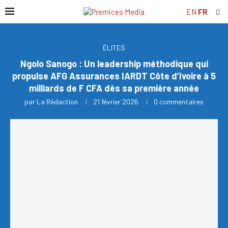
EN
FR
ÉLITES
Ngolo Sanogo : Un leadership méthodique qui
propulse AFG Assurances IARDT Côte d’Ivoire à 5
milliards de F CFA dès sa première année
par
La Rédaction
21 février 2026
0 commentaires