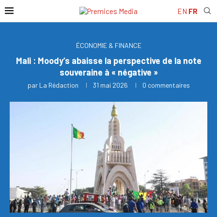
EN
FR
ÉCONOMIE & FINANCE
Mali : Moody’s abaisse la perspective de la note
souveraine à « négative »
par
La Rédaction
31 mai 2026
0 commentaires